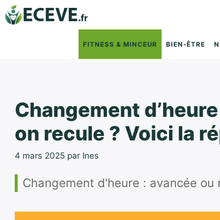
Aller
au
contenu
FITNESS & MINCEUR
BIEN-ÊTRE
N
Changement d’heure 
on recule ? Voici la r
4 mars 2025
par
Ines
Changement d'heure : avancée ou re