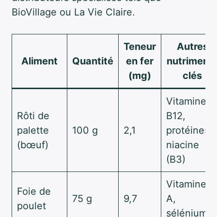
BioVillage ou La Vie Claire.
Teneur
Autres
Aliment
Quantité
en fer
nutriment
(mg)
clés
Vitamine
Rôti de
B12,
palette
100 g
2,1
protéines,
(bœuf)
niacine
(B3)
Vitamine
Foie de
75 g
9,7
A,
poulet
sélénium