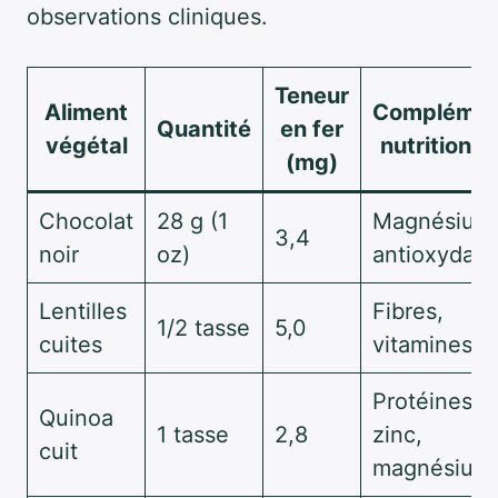
observations cliniques.
Teneur
Aliment
Complémen
Quantité
en fer
végétal
nutritionne
(mg)
Chocolat
28 g (1
Magnésium
3,4
noir
oz)
antioxydant
Lentilles
Fibres,
1/2 tasse
5,0
cuites
vitamines B
Protéines,
Quinoa
1 tasse
2,8
zinc,
cuit
magnésium