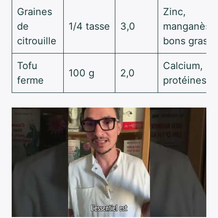
Graines
Zinc,
de
1/4 tasse
3,0
manganèse
citrouille
bons gras
Tofu
Calcium,
100 g
2,0
ferme
protéines