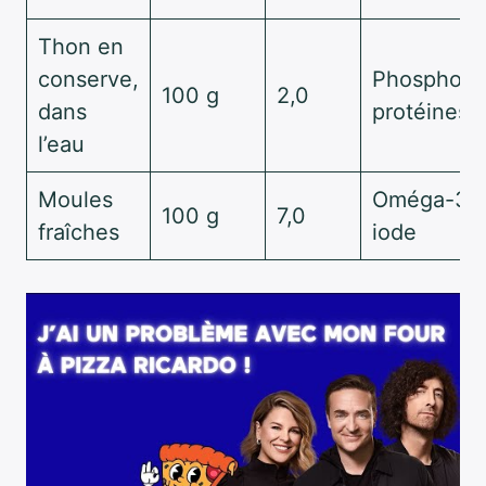
Thon en
conserve,
Phosphore
100 g
2,0
dans
protéines
l’eau
Moules
Oméga-3,
100 g
7,0
fraîches
iode