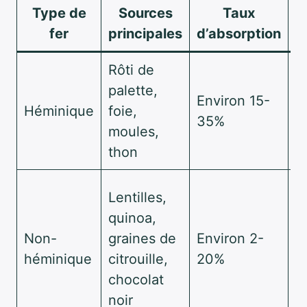
Type de
Sources
Taux
fer
principales
d’absorption
Rôti de
C
palette,
r
Environ 15-
Héminique
foie,
a
35%
moules,
r
thon
C
A
Lentilles,
s
quinoa,
à
Non-
graines de
Environ 2-
l
héminique
citrouille,
20%
v
chocolat
t
noir