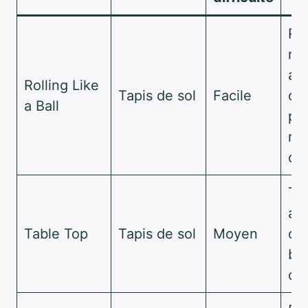
Re
mu
amé
Rolling Like
Tapis de sol
Facile
de 
a Ball
po
re
du
Ton
ab
Table Top
Tapis de sol
Moyen
dé
ba
co