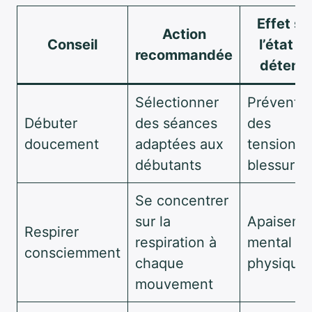
Effet su
Action
Conseil
l’état d
recommandée
détent
Sélectionner
Préventio
Débuter
des séances
des
doucement
adaptées aux
tensions 
débutants
blessures
Se concentrer
sur la
Apaiseme
Respirer
respiration à
mental et
consciemment
chaque
physique
mouvement