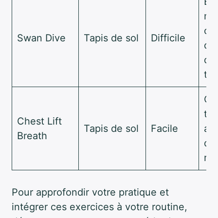
Ét
mu
co
Swan Dive
Tapis de sol
Difficile
dil
de
te
Ou
th
Chest Lift
Tapis de sol
Facile
amé
Breath
de 
res
Pour approfondir votre pratique et
intégrer ces exercices à votre routine,