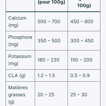
(pour 100g)
100g)
Calcium
500 – 700
450 – 600
(mg)
Phosphore
350 – 500
300 – 450
(mg)
Potassium
160 – 230
150 – 200
(mg)
CLA (g)
1.2 – 1.5
0.5 – 0.9
Matières
grasses
20 – 25
25 – 30
(g)