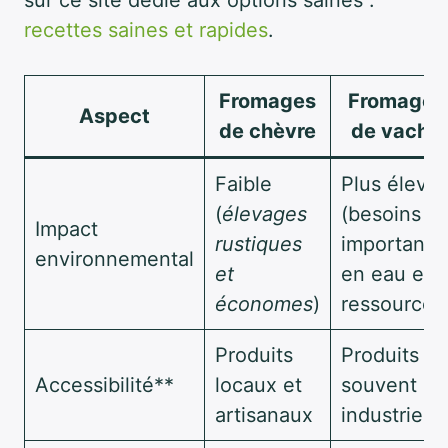
sur ce site dédié aux options saines :
recettes saines et rapides
.
Fromages
Fromages
Aspect
de chèvre
de vache
Faible
Plus élevé
(
élevages
(besoins
Impact
rustiques
importants
environnemental
et
en eau et
économes
)
ressources
Produits
Produits
Accessibilité**
locaux et
souvent
artisanaux
industriels