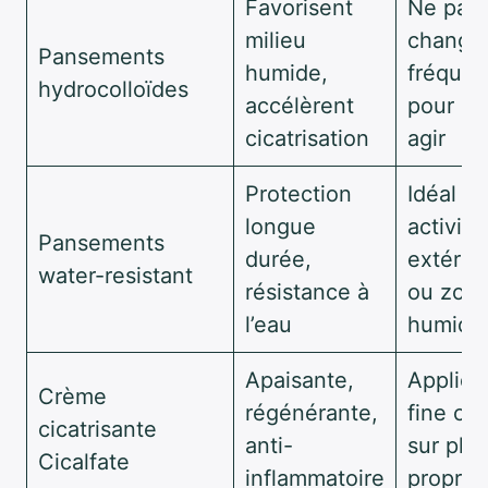
Favorisent
Ne pas
milieu
changer
Pansements
humide,
fréque
hydrocolloïdes
accélèrent
pour lai
cicatrisation
agir
Protection
Idéal p
longue
activité
Pansements
durée,
extérie
water-resistant
résistance à
ou zon
l’eau
humide
Apaisante,
Appliqu
Crème
régénérante,
fine co
cicatrisante
anti-
sur plai
Cicalfate
inflammatoire
propre