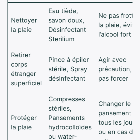
Eau tiède,
Ne pas frotter
Nettoyer
savon doux,
la plaie, éviter
la plaie
Désinfectant
l’alcool fort
Sterilium
Retirer
Pince à épiler
Agir avec
corps
stérile, Spray
précaution, n
étranger
désinfectant
pas forcer
superficiel
Compresses
Changer le
stériles,
pansement
Protéger
Pansements
tous les jours
la plaie
hydrocolloïdes
ou en cas de
ou water-