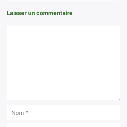
Laisser un commentaire
Commentaire
Nom
E-