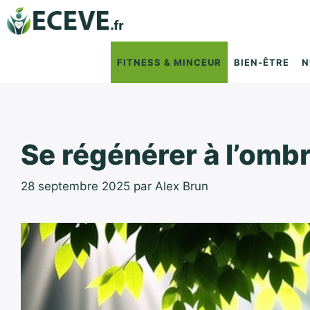
Aller
au
contenu
FITNESS & MINCEUR
BIEN-ÊTRE
N
Se régénérer à l’omb
28 septembre 2025
par
Alex Brun